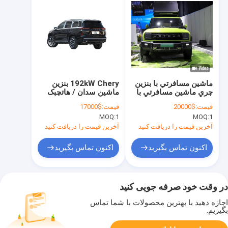
ماشين مسافرتي با بنزين
192kW Chery بنزین
چري ماشين مسافرتي با
ماشین سدان / هاتچبک
بنزين چري ماشين
EXEED VX یک شاهکار
قیمت:
$20000
قیمت:
$17000
مسافرتي با بنزين
هیبریدی
MOQ:
1
MOQ:
1
آخرین قیمت را دریافت کنید
آخرین قیمت را دریافت کنید
اکنون تماس بگیرید
اکنون تماس بگیرید
در وقت خود صرفه جویی کنید
اجازه دهید با بهترین محصولات با شما تماس
بگیریم.