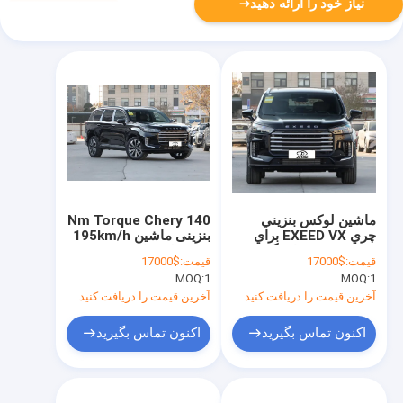
نیاز خود را ارائه دهید
ماشين لوکس بنزيني
140 Nm Torque Chery
چري EXEED VX براي
بنزینی ماشین 195km/h
بهترين تجربه رانندگي
چرخ جلو درایو EXEED
قیمت:
$17000
قیمت:
$17000
VX SUV
MOQ:
1
MOQ:
1
آخرین قیمت را دریافت کنید
آخرین قیمت را دریافت کنید
اکنون تماس بگیرید
اکنون تماس بگیرید