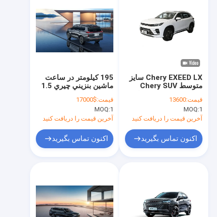
Chery EXEED LX سایز
195 کيلومتر در ساعت
متوسط Chery SUV
ماشين بنزيني چيري 1.5
بنزینی 180km/h حداکثر
ليتر تخليه EXEED VX
قیمت:
13600
قیمت:
$17000
سرعت 110hp
عصر جديدي از مهندسی
MOQ:
1
MOQ:
1
SUV
آخرین قیمت را دریافت کنید
آخرین قیمت را دریافت کنید
اکنون تماس بگیرید
اکنون تماس بگیرید
خانه
محصولات
فیلم های