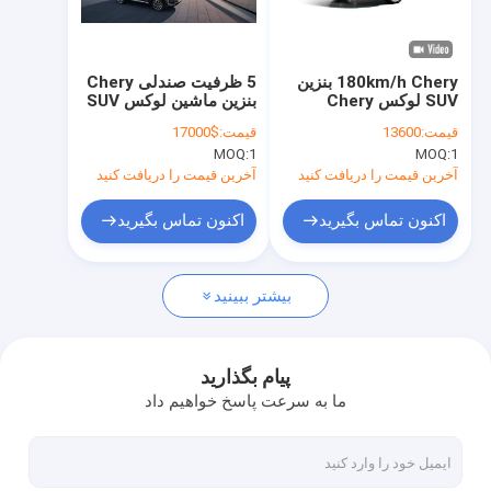
دربارهی ما
کارخانه تور
180km/h Chery بنزین
5 ظرفیت صندلی Chery
SUV لوکس Chery
بنزین ماشین لوکس SUV
کنترل کیفیت
EXEED LX 5 سرعت
EXEED VX 6.5L /
قیمت:
13600
قیمت:
$17000
انتقال دستی
100km مصرف سوخت
MOQ:
1
MOQ:
1
تماس با ما
آخرین قیمت را دریافت کنید
آخرین قیمت را دریافت کنید
درخواست نقل قول
اکنون تماس بگیرید
اکنون تماس بگیرید
بیشتر ببینید
ماشین الکتریکی BYD
ماشین تویوتا
پیام بگذارید
ما به سرعت پاسخ خواهیم داد
ماشين چيري
ماشین الکتریکی لیکسیانگ