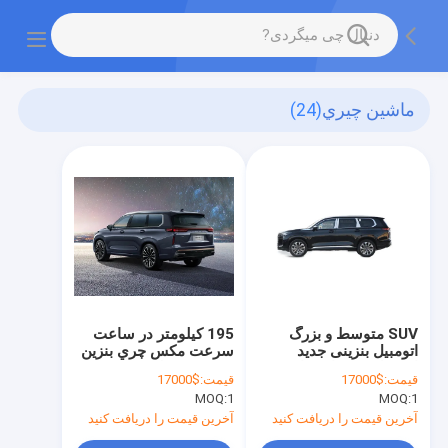
ماشين چيري
(24)
SUV متوسط و بزرگ
195 کيلومتر در ساعت
اتومبیل بنزینی جدید
سرعت مكس چري بنزين
اتومبیل مورد استفاده
5 در 7 صندلي SUV
قیمت:
$17000
قیمت:
$17000
EXEED VX
195km / H Chery
MOQ:
1
MOQ:
1
Exeed VX SUV
آخرین قیمت را دریافت کنید
آخرین قیمت را دریافت کنید