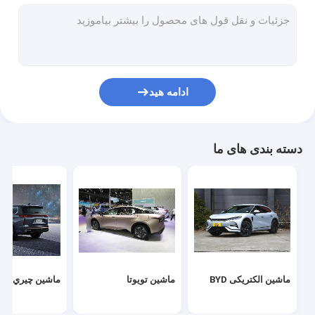
ماشین فولکس واگن
ماشين الکتريکي شيائومي
ماشين چانگان
ادامه هید
ماشین مرسدس
ماشین برقی شیائوپنگ
دسته بندی های ما
NIO اتومبیل الکتریکی
ماشین برقی سرس
ماشین الکتریکی Lynk & Co
خودروهای الکتریکی
ماشین الکتریکی BYD
ماشین تویوتا
ماشين چيري
ماشین دست دوم