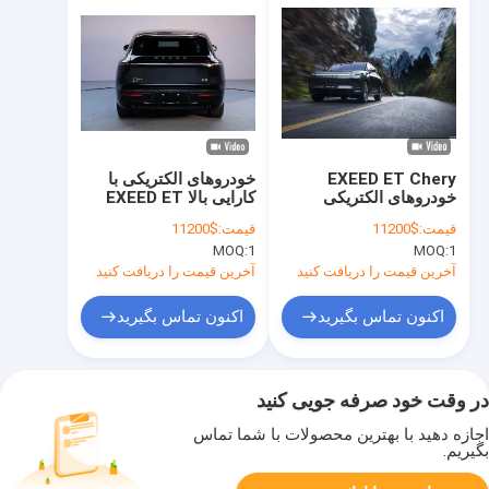
EXEED ET Chery
خودروهای الکتریکی با
خودروهای الکتریکی
کارایی بالا EXEED ET
245KW 650Nm تورک
برای برد طولانی و شارژ
قیمت:
$11200
قیمت:
$11200
برای سواری لوکس و
سریع
MOQ:
1
MOQ:
1
پایدار
آخرین قیمت را دریافت کنید
آخرین قیمت را دریافت کنید
اکنون تماس بگیرید
اکنون تماس بگیرید
در وقت خود صرفه جویی کنید
اجازه دهید با بهترین محصولات با شما تماس
بگیریم.