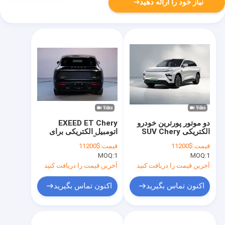
نیاز خود را ارائه دهید
دو موتور پورترین خودرو
EXEED ET Chery
الکتریکی SUV Chery
اتومبیل الکتریکی برای
EXEED ET برای عملکرد
رفت و آمد شهری و
قیمت:
$11200
قیمت:
$11200
هیجان انگیز
مسافرت های طولانی
MOQ:
1
MOQ:
1
آخرین قیمت را دریافت کنید
آخرین قیمت را دریافت کنید
اکنون تماس بگیرید
اکنون تماس بگیرید