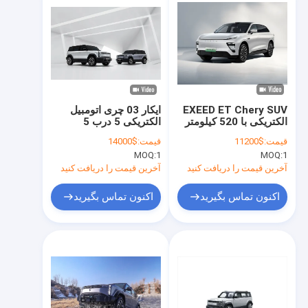
EXEED ET Chery SUV
ایکار 03 چری اتومبیل
الکتریکی با 520 کیلومتر
الکتریکی 5 درب 5
با یک بار شارژ حداکثر
صندلی SUV شارژ سریع
قیمت:
$11200
قیمت:
$14000
سرعت 200 کیلومتر در
0.5 ساعت
MOQ:
1
MOQ:
1
ساعت
آخرین قیمت را دریافت کنید
آخرین قیمت را دریافت کنید
اکنون تماس بگیرید
اکنون تماس بگیرید
خانه
محصولات
فیلم های