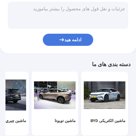
ماشین فولکس واگن
ماشين الکتريکي شيائومي
ماشين چانگان
ادامه هید
ماشین مرسدس
ماشین برقی شیائوپنگ
دسته بندی های ما
NIO اتومبیل الکتریکی
ماشین برقی سرس
ماشین الکتریکی Lynk & Co
خودروهای الکتریکی
ماشین الکتریکی BYD
ماشین تویوتا
ماشين چيري
ماشین دست دوم