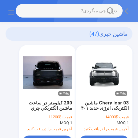
ماشين چيري
(47)
Chery Icar 03 ماشین
200 کيلومتر در ساعت
الکتریکی انرژی جدید ۴۰۱
ماشين الکتريکي چري
کیلومتر دو محرک مدل
SUV EXEED ET 290
قیمت:
$14000
قیمت:
$11200
استاندارد
Nm Torque با درب
MOQ:
1
MOQ:
1
آويزون شده
آخرین قیمت را دریافت کنید
آخرین قیمت را دریافت کنید