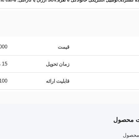
6-seater family electric car
000
قیمت
15 روز کاری
زمان تحویل
100
قابلیت ارائه
ت محصول
محصول