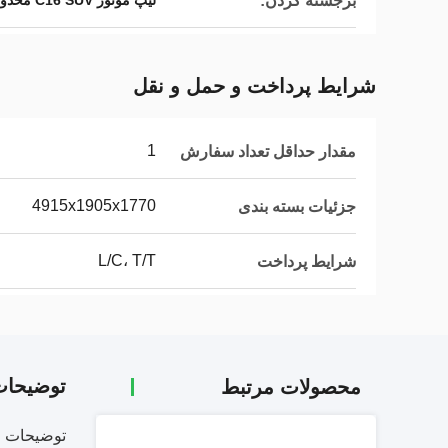
برجسته کردن:
لیپ موتور C16 SUV محدوده گسترده,اتومبیل الکتریکی خانوادگی 6 نفره,SUV ارزان با گارانتی
شرایط پرداخت و حمل و نقل
1
مقدار حداقل تعداد سفارش
4915x1905x1770
جزئیات بسته بندی
L/C، T/T
شرایط پرداخت
توضیحا
محصولات مرتبط
توضیحات 