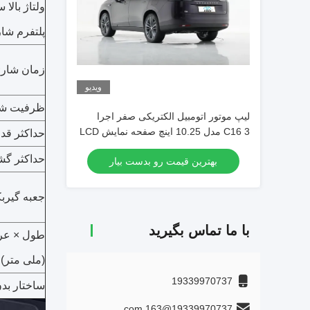
ولتاژ بالا 
پلتفرم شار
زمان شار
ویدیو
ظرفیت شار
لیپ موتور اتومبیل الکتریکی صفر اجرا
C16 3 مدل 10.25 اینچ صفحه نمایش LCD
حداکثر قدرت
کامل برای نمایش واضح اطلاعات رانندگی
حداکثر گشتاو
بهترین قیمت رو بدست بیار
جعبه گیر
با ما تماس بگیرید
طول × عرض
(ملی متر)
19339970737
ساختار بد
19339970737@163.com