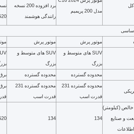
موتور پرش C16 2024
برد افزوده 200 نسخه
نسخ
مدل 200 پریمیم
رانندگی هوشمند
520 نسخه بر
اساسی
موتور پرش
موتور پرش
موت
SUV های متوسط و
SUV های متوسط و
بزرگ
بزرگ
بزر
محدوده گسترده
محدوده گسترده
برق
محدوده گسترده 231
محدوده گسترده 231
برق 
ریکی
قدرت اسب
قدرت اسب
قدر
خالص (کیلومتر)
ت و صنایع
134
134
520
اطلاعات