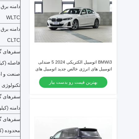
دامنه برق 
WLTC
دامنه برق 
CLTC
سفرهای گ
BMWi3 اتومبیل الکتریکی 2024 5 صندلی
فاصله (کیل
اتومبیل های انرژی خالص جدید اتومبیل های
صنعت و ا
سدان با برد طولانی باتری EV اتومبیل E
بهترین قیمت رو بدست بیار
خودرو
تکنولوژی
سفرهای گ
دامنه (کیلومت
سفرهای گ
محدوده (کیلو