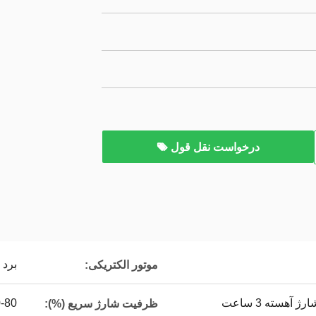
درخواست نقل قول
برد توس
موتور الکتریکی:
-80
ظرفیت شارژ سریع (%):