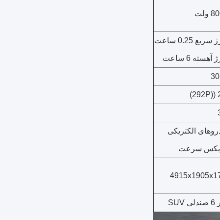
ریع 0.25 ساعت
آهسته 6 ساعت
30
21
روهای الکتریکی
بکس سرعت
4915x1905x1