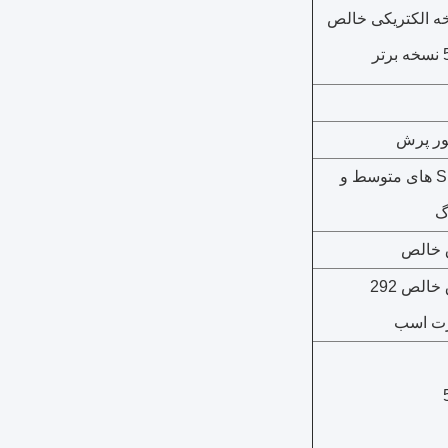
ه الکتریکی خالص
تر
ور پرش
SUV های متوسط و
گ
 خالص
خالص 292
ت اسب