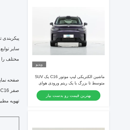
مختلف را ن
ویدیو
ماشین الکتریکی لیپ موتور C16 یک SUV
متوسط تا بزرگ با یک ریتم ورودی هوای
ترپزی و شش گزینه رنگ بدنه
بهترین قیمت رو بدست بیار
تهویه مطبو