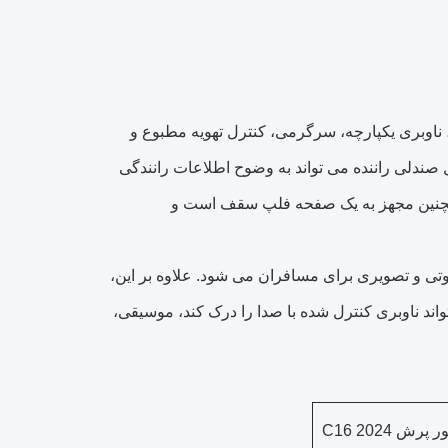
وژی: کنسول مرکزی مجهز به یک صفحه نمایش بزرگ 14.6 اینچی، ناوبری یکپارچه، سرگرمی، کنترل تهویه مطبوع و
کل است.25 اینچ صفحه نمایش LCD کامل در مقابل صندلی راننده می تواند به وضوح اطلاعات رانندگی
و همچنین مجهز به یک صفحه فلپ سقف است و
ت که باعث لذت بردن از صوتی و تصویری برای مسافران می شود. علاوه بر این،
 تواند ناوبری کنترل شده با صدا را درک کند، موسیقی،
پرش C16 2024