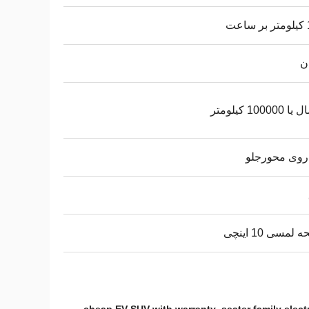
عت
ن
روی محورجلو
لمسی 10 اینچی
,