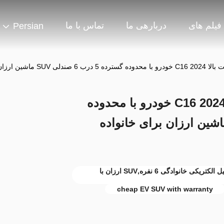
فیلم های
دربارهی ما
تماس با ما
Persian
2024 Leapmotor با کیفیت بالا C16 2024 خودرو با محدوده
ده 5 درب 6 صندلی SUV ماشین ارزان برای خانواده
لیپ موتور C16 SUV محدوده گسترده,اتومبیل الکتریکی خانوادگی 6 نفره,SUV ارزان با
cheap EV SUV with warranty