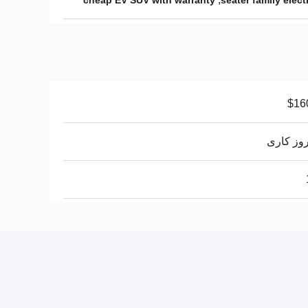
cheap EV SUV with warranty
$16