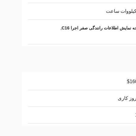
,
$16