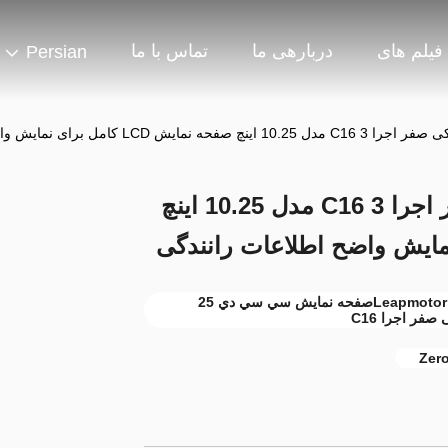
فیلم های
دربارهی ما
تماس با ما
Persian
L کامل برای نمایش واضح اطلاعات رانندگی
لیپ موتور اتومبیل الکتریکی صفر اجرا C16 3 مدل 10.25 اینچ
صفحه نمایش خودروهای الکتریکی Leapmotor C16,10صفحه نمایش سي سي دي 25
فر اجرا C16
Zero