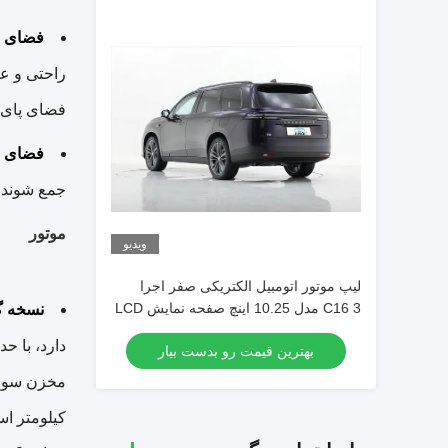
فضای م
فضای پای 
فضای ب
جمع شوند و ح
موتور
ویدیو
لیپ موتور اتومبیل الکتریکی صفر اجرا
C16 3 مدل 10.25 اینچ صفحه نمایش LCD
نسخه گ
کامل برای نمایش واضح اطلاعات رانندگی
بهترین قیمت رو بدست بیار