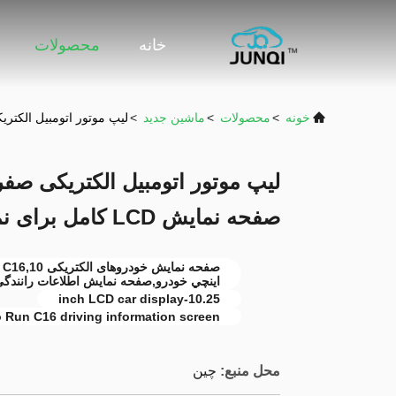
خانه
محصولات
خونه
>
محصولات
>
ماشين جديد
>
لیپ موتور اتومبیل الکتریکی صفر اجرا C16 3 مدل 10.25 اینچ صفحه نمایش CD
صفحه نمایش LCD کامل برای نمایش واضح اطلاعات رانندگی
اينچي خودرو,صفحه نمایش اطلاعات رانندگی ص
10.25-inch LCD car display
 Run C16 driving information screen
محل منبع:
چین