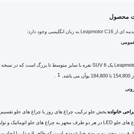
ت محصول
Leap به زبان انگلیسی وجود دارد:
عمومی
Leapmotor C16 یک SUV 6 نفره با سایز متوسط تا بزرگ است که
1
 باشد.
.
ونی
راحی خانواده
:بخش جلو ترکیب چراغ های روز با چراغ های جلو تقسیم 
طریق.چراغ های جلو LED در هر دو طرف مجهز به چراغ های جلو اتوماتی
رف نیز مجهز به ورودی هوا عمودی است که ظاهر لایه دار را ایجاد می