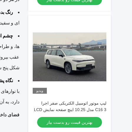
رنگ بد
ای و سفید 
چشم اند
ها، و طراح
عقب بیرونی
شکل پنج شاخه دارند.
نگاه پ
ویدیو
با نوارهای
دارد، به آ
لیپ موتور اتومبیل الکتریکی صفر اجرا
C16 3 مدل 10.25 اینچ صفحه نمایش LCD
فضای داخل
کامل برای نمایش واضح اطلاعات رانندگی
بهترین قیمت رو بدست بیار