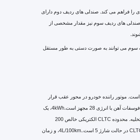
گسترده ای را فراهم می کند. صندلی های ردیف دوم دارای
تی و عرض بالا هستند، با استفاده از فضای 67.2٪، نزدیک به محصولات MPV.صندلی های ردیف سوم نیز مقدار مشخصی از
وند.
2 است. صندلی های ردیف سوم می توانند به صورت دستی به طور مستقل
این خودرو مجهز به یک دستگاه 1.5 لیتر با حداکثر قدرت 95Ps است. موتور راننده خودرو در محور عقب قرار
دارد، با حداکثر قدرت 170kW و حداکثر گشتاور 320N · m.این با یک باتری لیتیوم فوسفات آهن با انرژی 28 مجهز است.4kWh، یک
مخزن سوخت 50L، و پشتیبانی از شارژ سریع، شارژ آهسته، و 3.3kW خارج AC تخلیه. محدوده CLTC الکتریکی خالص 200
کیلومتر است، محدوده کلی CLTC 1095 کیلومتر است،حداقل مصرف سوخت CLTC در حالت شارژ 5 است..4L/100km، و زمان