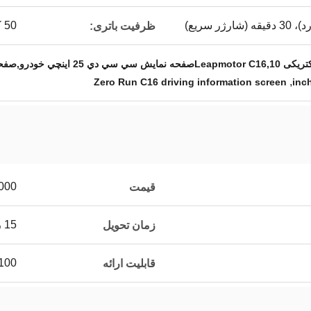
50 کیلووات ساعت
ظرفیت باتری:
لاعات رانندگی صفر اجرا C16
,
Zero Run C16 driving information screen
000
قیمت
15 روز کاری
زمان تحویل
100
قابلیت ارائه