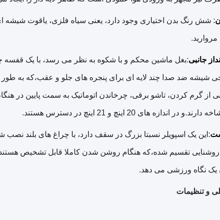
ن
: شش رنگ بدن اختیاری وجود دارد، یعنی سیاه فلزی، یاقوت شیشه ا
مروارید.
از جانبی
:بغل ماشین محکم و با شکوه به نظر می رسد، با یک قفسه 
ی شیشه ضد صدا چند لایه ای برای پنجره های جلو و عقب،که به طور مو
 از گرم کردن، تاشو برقی، چرخاندن اتوماتیک به سمت پایین در هنگام
و در اندازه های 20 اینچ و 21 اینچ در دسترس هستند.
شت
:این یک اسپویلر نسبتا بزرگ در سقف دارد، با چراغ های بلند نصب
 روشنایی تقسیم شده،که هنگام روشن شدن کاملا قابل تشخیص هستند..
ن یک نگاه ورزشی می دهد.
ی و تنظیمات