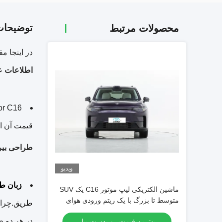
توضیحا
محصولات مرتبط
در اینجا مقدمه ای از motor C16
اطلاعات 
قیمت آن از 154,800 تا 184,800 یوآن می
طراحی بیر
ویدیو
زبان ط
ماشین الکتریکی لیپ موتور C16 یک SUV
متوسط تا بزرگ با یک ریتم ورودی هوای
ترپزی و شش گزینه رنگ بدنه
در هر دو ط
بهترین قیمت رو بدست بیار