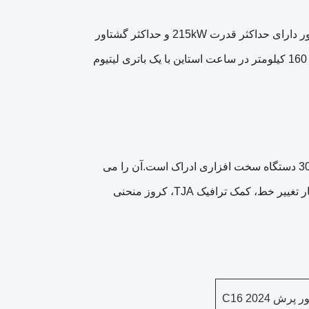
:این یک طرح تک موتور چرخ عقب را اتخاذ می کند. موتور دارای حداکثر قدرت 215kW و حداکثر گشتاور
360N · m است. زمان رسمی شتاب 0-100km / h 6.37s است،و حداکثر سرعت 160 کيلومتر در ساعت استاین با یک باتری لیتیوم
Leapmotor C16 مجهز به تراشه اورینکس + لیدار است که در مجموع دارای 30 دستگاه سخت افزاری ادراک است.آن را می
تواند به راحتی به دست آوردن توابع رانندگی پیشرفته کمک مانند ALC کمک خودکار تغییر خط، کمک ترافیک TJA، کروز منحنی
پرش C16 2024