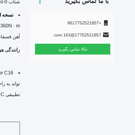
با ما تماس بگیرید
شتاب 0-100km/h 8.46s است.
نسخه ا
+8617752521857
17752521857@163.com
آهن فسفات 67.7kWh مجهز
حالا تماس بگیرید
رانندگی هو
تطبیقی ATC و کمک ناوبری هوشمند NAP با سرعت بالا.