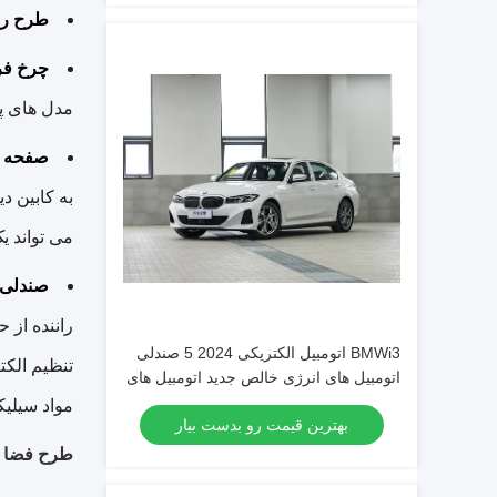
طرح ر
چرخ فر
مدل های پ
صفحه ن
می تواند یک پیو
صندلی
راننده از 
BMWi3 اتومبیل الکتریکی 2024 5 صندلی
تنظیم الک
اتومبیل های انرژی خالص جدید اتومبیل های
سدان با برد طولانی باتری EV اتومبیل E
مواد سیلیکون ارگا
بهترین قیمت رو بدست بیار
خودرو
طرح فضا