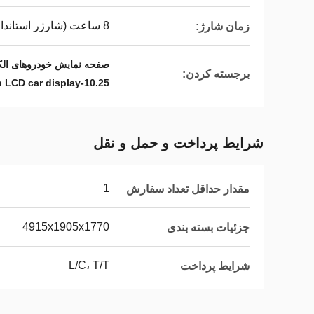
8 ساعت (شارژر استاندارد)، 30 دقیقه (شارژر سریع)
زمان شارژ:
صفحه نمایش خودروهای الکتریکی Leapmotor C16,10صفحه نمایش سي سي دي 25 اينچي خودرو,صفحه نمایش اط
برجسته کردن:
10.25-inch LCD car display
شرایط پرداخت و حمل و نقل
1
مقدار حداقل تعداد سفارش
4915x1905x1770
جزئیات بسته بندی
L/C، T/T
شرایط پرداخت