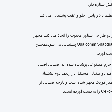
فش ستاره دار.
م بالا و پایین، جلو و عقب پشتیبانی می کند.
L اینچی و صفحه کنترل مرکزی 14.6 اینچی هر دو طراحی شناور محبوب را اتخاذ می کنند،مجهز
به کابین دیجیتال هوشمند نسل جدید Leapmotor OS که توسط تراشه Qualcomm Snapdragon 8295 پشتیبانی می شودهمچنین
. صندلی ها با چرم مصنوعی پوشانده شده اند. صندلی اصلی
 کند.دو صندلی مستقل در ردیف دوم پشتیبانی
 میز کوچک مجهز شده است و پارچه صندلی از