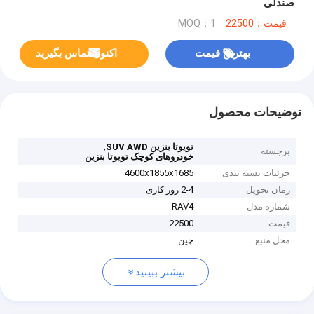
صندلی
قیمت：22500
MOQ：1
بهترین قیمت
اکنون تماس بگیرید
توضیحات محصول
,
تویوتا بنزین SUV AWD
برجسته
خودروهای کوچک تویوتا بنزین
جزئیات بسته بندی
4600x1855x1685
زمان تحویل
2-4 روز کاری
شماره مدل
RAV4
قیمت
22500
محل منبع
چین
بیشتر ببینید