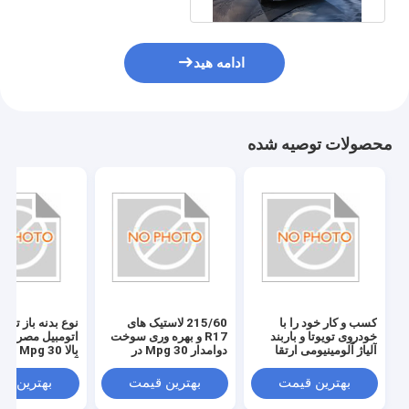
ادامه هید
محصولات توصیه شده
کسب و کار خود را با
215/60 لاستیک های
نوع بدنه باز تویوت
خودروی تویوتا و باربند
R17 و بهره وری سوخت
اتومبیل مصرف
آلیاژ آلومینیومی ارتقا
دوامدار 30 Mpg در
بالا 30 pg
دهید: ترکیب عالی
ماشین مسافرتی
آلومینیوم سقف 
Tayota
وسایل نقلیه و کا
بهترین قیمت
بهترین قیمت
بهترین ق