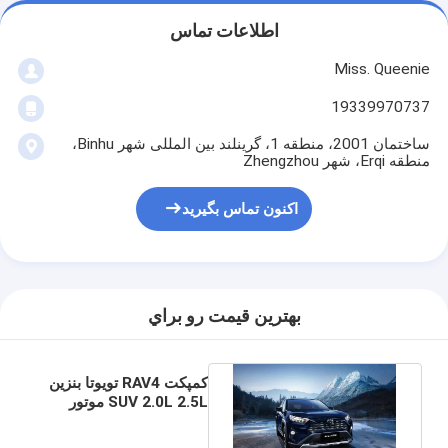
اطلاعات تماس
Miss. Queenie
19339970737
ساختمان 2001، منطقه 1، گرینلند بین المللی شهر Binhu،
منطقه Erqi، شهر Zhengzhou
اکنون تماس بگیرید
بهترين قيمت رو براي
کمپکت RAV4 تویوتا بنزین
SUV 2.0L 2.5L موتور
FWD AWD 5 صندلی