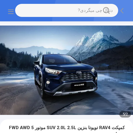
5
/
2
کمپکت RAV4 تویوتا بنزین SUV 2.0L 2.5L موتور FWD AWD 5